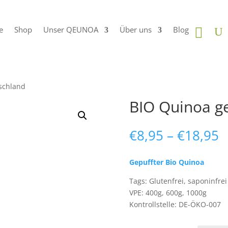
e
Shop
Unser QEUNOA
Über uns
Blog
tschland
BIO Quinoa ge
P
€
8,95
–
€
18,95
€
b
Gepuffter Bio Quinoa
€
Tags: Glutenfrei, saponinfrei
VPE: 400g, 600g, 1000g
Kontrollstelle: DE-ÖKO-007