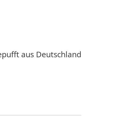
pufft aus Deutschland
reisspanne:
8,95
is
18,95