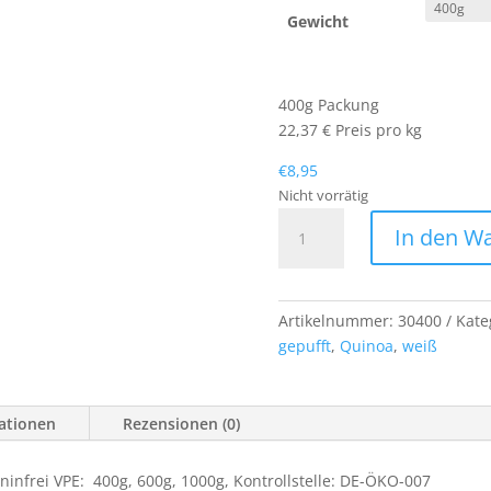
Gewicht
400g Packung
22,37 € Preis pro kg
€
8,95
Nicht vorrätig
BIO
In den W
Quinoa
gepufft
aus
Deutschland
Artikelnummer:
30400
Kate
Menge
gepufft
,
Quinoa
,
weiß
mationen
Rezensionen (0)
ninfrei VPE: 400g, 600g, 1000g, Kontrollstelle: DE-ÖKO-007