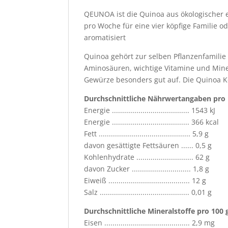
QEUNOA ist die Quinoa aus ökologischer
pro Woche für eine vier köpfige Familie o
aromatisiert
Quinoa gehört zur selben Pflanzenfamilie
Aminosäuren, wichtige Vitamine und Mine
Gewürze besonders gut auf. Die Quinoa K
Durchschnittliche Nährwertangaben pro 
Energie ...................................... 1543 kJ
Energie ...................................... 366 kcal
Fett ............................................. 5,9 g
davon gesättigte Fettsäuren ...... 0,5 g
Kohlenhydrate ............................ 62 g
davon Zucker ............................. 1,8 g
Eiweiß ........................................ 12 g
Salz ............................................ 0,01 g
Durchschnittliche Mineralstoffe pro 100 
Eisen .......................................... 2,9 mg