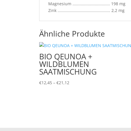
Magnesium ................................ 198 mg
Zink ............................................. 2,2 mg
Ähnliche Produkte
BIO QEUNOA +
WILDBLUMEN
SAATMISCHUNG
Preisspanne:
€
12,45
–
€
21,12
€12,45
bis
€21,12