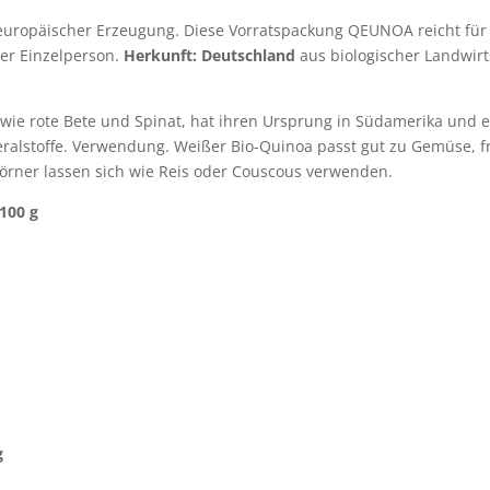
 europäischer Erzeugung.
Diese
Vorratspackung QEUNOA reicht für 
der Einzelperson.
Herkunft:
Deutschland
aus biologischer Landwirts
 wie rote Bete und Spinat, hat ihren Ursprung in Südamerika und e
ralstoffe. Verwendung. Weißer Bio-Quinoa passt gut zu Gemüse, f
örner lassen sich wie Reis oder Couscous verwenden.
100 g
g