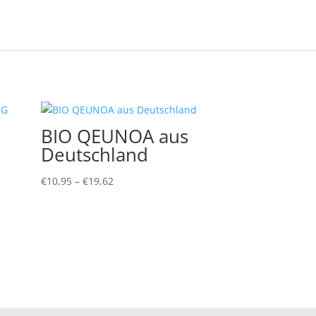
BIO QEUNOA aus
Deutschland
Preisspanne:
€
10,95
–
€
19,62
€10,95
bis
€19,62